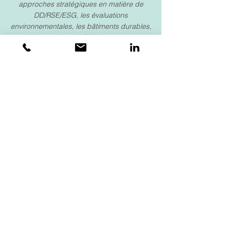
approches stratégiques en matière de
DD/RSE/ESG, les évaluations
environnementales, les bâtiments durables,
l'intégration des ODD dans votre
entreprise, et bien plus encore.
EN SAVOIR PLUS
Plusieurs sources de financement
sont disponibles.
Contactez-nous pour savoir si vous êtes
éligible!
CONTACTEZ-NOUS